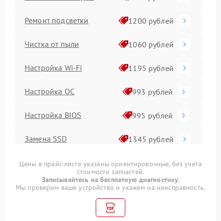
Ремонт подсветки
1200 рублей
Чистка от пыли
1060 рублей
Настройка Wi-Fi
1195 рублей
Настройка ОС
993 рублей
Настройка BIOS
995 рублей
Замена SSD
1345 рублей
Установка драйверов
945 рублей
Цены в прайс-листе указаны ориентировочные, без учета
стоимости запчастей.
Записывайтесь на бесплатную диагностику.
Замена видеочипа
2745 рублей
Мы проверим ваше устройство и укажем на неисправность.
Замена материнской
1760 рублей
платы