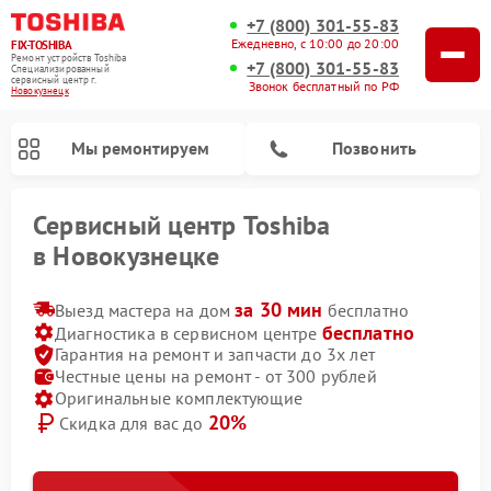
+7 (800) 301-55-83
Ежедневно, с 10:00 до 20:00
FIX-TOSHIBA
Ремонт устройств Toshiba
+7 (800) 301-55-83
Специализированный
cервисный центр г.
Звонок бесплатный по РФ
Новокузнецк
Мы ремонтируем
Позвонить
Сервисный центр Toshiba
в Новокузнецке
за 30 мин
Выезд мастера на дом
бесплатно
бесплатно
Диагностика в сервисном центре
Гарантия на ремонт и запчасти до 3х лет
Честные цены на ремонт - от 300 рублей
Оригинальные комплектующие
20%
Скидка для вас до
Ремонт посудомоечных машин Toshiba
Ремонт микроволновых печей Toshiba
Ремонт стиральных машин Toshiba