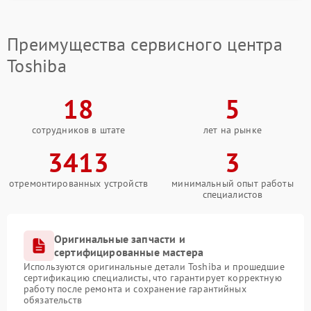
Ремонт петель крышки
1090 рублей
Преимущества сервисного центра
Toshiba
Замена южного моста
2750 рублей
Замена северного моста
2750 рублей
18
5
Замена тачпада
сотрудников в штате
1745 рублей
лет на рынке
3413
3
Замена контроллера
1490 рублей
питания
отремонтированных устройств
минимальный опыт работы
специалистов
Оригинальные запчасти и
сертифицированные мастера
Используются оригинальные детали Toshiba и прошедшие
сертификацию специалисты, что гарантирует корректную
работу после ремонта и сохранение гарантийных
обязательств